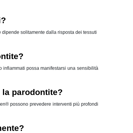
i?
ne dipende solitamente dalla risposta dei tessuti
ntite?
o infiammati possa manifestarsi una sensibilità
r la parodontite?
eGen® possono prevedere interventi più profondi
mente?