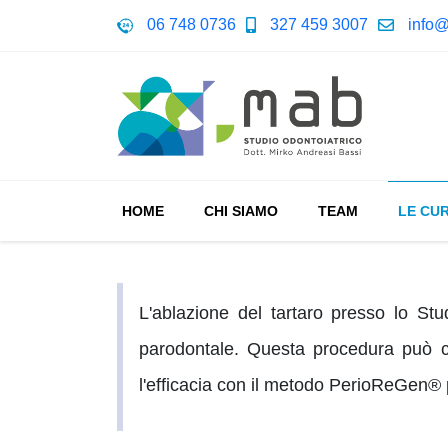
06 748 0736
327 459 3007
info@
HOME
CHI SIAMO
TEAM
LE CU
L'ablazione del tartaro presso lo Stu
parodontale. Questa procedura può co
l'efficacia con il metodo PerioReGen® 