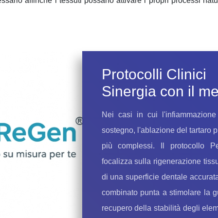
sario affinché i tessuti possano attivare i propri processi natu
Protocolli Clinici
Sinergia con il 
Nei casi in cui l'infiammazione
sostegno, l'ablazione del tartaro p
più complessi. Il protocollo
P
focalizza sulla rigenerazione tiss
di una superficie dentale accura
combinato punta a stimolare la gu
recupero della stabilità degli ele