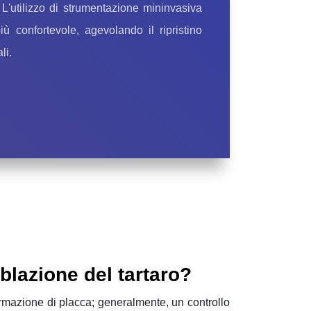
 L'utilizzo di strumentazione mininvasiva
iù confortevole, agevolando il ripristino
li.
blazione del tartaro?
formazione di placca; generalmente, un controllo