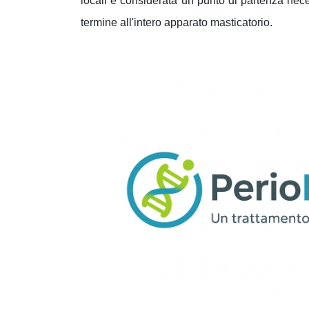
locali è considerata un punto di partenza neces
termine all'intero apparato masticatorio.