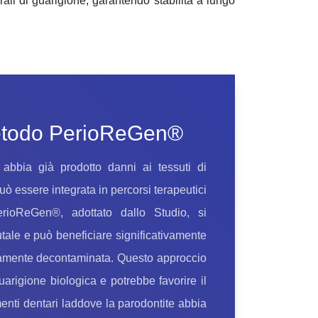
rali di guarigione, garantendo stabilità a lungo
metodo PerioReGen®
 abbia già prodotto danni ai tessuti di
uò essere integrata in percorsi terapeutici
erioReGen®
, adottato dallo Studio, si
utale e può beneficiare significativamente
tamente decontaminata. Questo approccio
arigione biologica e potrebbe favorire il
menti dentari laddove la parodontite abbia