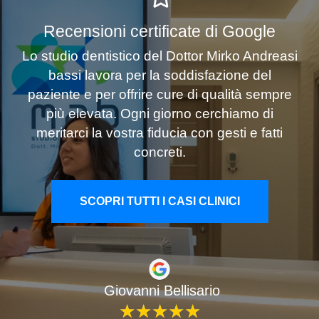
Recensioni certificate di Google
Lo studio dentistico del Dottor Mirko Andreasi
bassi lavora per la soddisfazione del
paziente e per offrire cure di qualità sempre
più elevata. Ogni giorno cerchiamo di
meritarci la vostra fiducia con gesti e fatti
concreti.
SCOPRI TUTTI I CASI CLINICI
Giovanni Bellisario
★
★
★
★
★
★
★
★
★
★