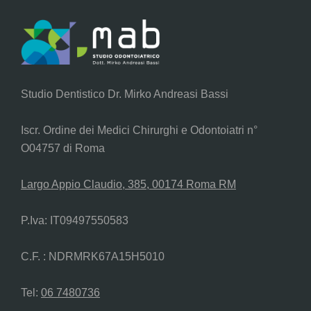
Studio Dentistico Dr. Mirko Andreasi Bassi
Iscr. Ordine dei Medici Chirurghi e Odontoiatri n°
O04757 di Roma
Largo Appio Claudio, 385, 00174 Roma RM
P.Iva: IT09497550583
C.F. : NDRMRK67A15H5010
Tel:
06 7480736