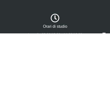
Orari di studio
Lunedì: 09:00/13:00 - 14:00/18:00
Martedì: 09:00/13:00 - 14:00/17:00
Mercoledì: 09:00/13:00 - 14:00/18:00
Giovedì: 09:00/13:00 - 14:00/17:00
Venerdì: 09:00/13:00 - 14:00/17:00
Privacy e cookie policy