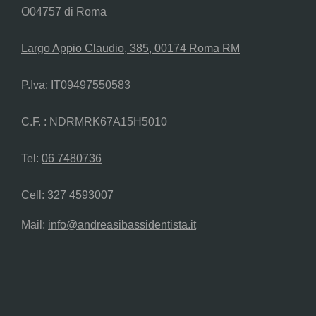
O04757 di Roma
Largo Appio Claudio, 385, 00174 Roma RM
P.Iva: IT09497550583
C.F. : NDRMRK67A15H5010
Tel:
06 7480736
Cell:
327 4593007
Mail:
info@andreasibassidentista.it