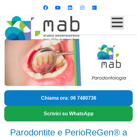
Chiama ora: 06 7480736
Scrivici su WhatsApp
Parodontite e PerioReGen® a