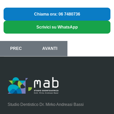
Chiama ora: 06 7480736
Scrivici su WhatsApp
ARTICOLO PRECEDENTE: PARODONTITE ROMA FIO
ARTICOLO SUCCESSIVO: PARODONT
PREC
AVANTI
Studio Dentistico Dr. Mirko Andreasi Bassi