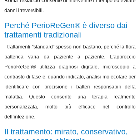
Roma Testaccio
consente di intervenire in tempo ed evitare
danni irreversibili.
Perché PerioReGen® è diverso dai
trattamenti tradizionali
I trattamenti “standard” spesso non bastano, perché la flora
batterica varia da paziente a paziente. L’
approccio
PerioReGen®
utilizza
diagnosi digitale
,
microscopio a
contrasto di fase
e, quando indicato,
analisi molecolare
per
identificare con precisione i batteri responsabili della
malattia. Questo consente una terapia realmente
personalizzata
, molto più efficace nel controllo
dell’infezione.
Il trattamento: mirato, conservativo,