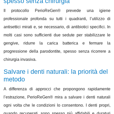
spesso senza chirurgia
Il protocollo
PerioReGen®
prevede una
igiene
professionale profonda
su tutti i quadranti, l’utilizzo di
antisettici mirati e, se necessario, di antibiotici specifici. In
molti casi sono sufficienti
due sedute
per stabilizzare le
gengive, ridurre la carica batterica e fermare la
progressione della parodontite, spesso
senza ricorrere a
chirurgia invasiva
.
Salvare i denti naturali: la priorità del
metodo
A differenza di approcci che propongono rapidamente
l’estrazione,
PerioReGen®
mira a
salvare i denti naturali
ogni volta che le condizioni lo consentono. I denti propri,
quando recuperati, sono spesso più affidabili e duraturi