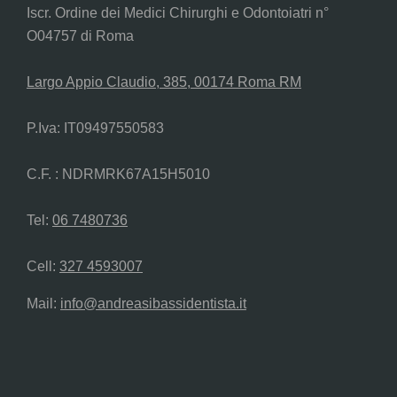
Iscr. Ordine dei Medici Chirurghi e Odontoiatri n°
O04757 di Roma
Largo Appio Claudio, 385, 00174 Roma RM
P.Iva: IT09497550583
C.F. : NDRMRK67A15H5010
Tel:
06 7480736
Cell:
327 4593007
Mail:
info@andreasibassidentista.it