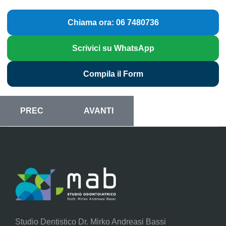
Chiama ora: 06 7480736
Scrivici su WhatsApp
Compila il Form
ARTICOLO PRECEDENTE: ODONTOIATRIA ESTETICA
ARTICOLO SUCCESSIVO: ODONTOIA
PREC
AVANTI
Studio Dentistico Dr. Mirko Andreasi Bassi