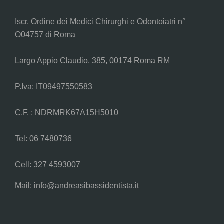
Iscr. Ordine dei Medici Chirurghi e Odontoiatri n°
O04757 di Roma
Largo Appio Claudio, 385, 00174 Roma RM
P.Iva: IT09497550583
C.F. : NDRMRK67A15H5010
Tel:
06 7480736
Cell:
327 4593007
Mail:
info@andreasibassidentista.it